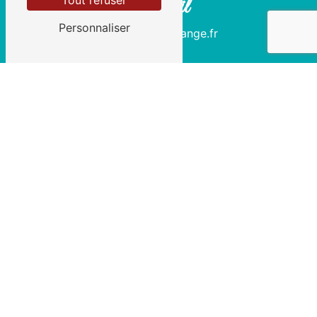
Tout refuser
E-mail
Personnaliser
julieseveno@orange.fr
Contactez-nous