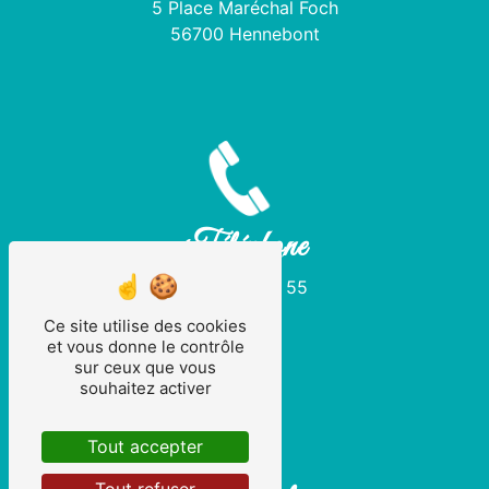
5 Place Maréchal Foch
56700 Hennebont
Téléphone
02 97 36 21 55
Ce site utilise des cookies
et vous donne le contrôle
sur ceux que vous
souhaitez activer
Tout accepter